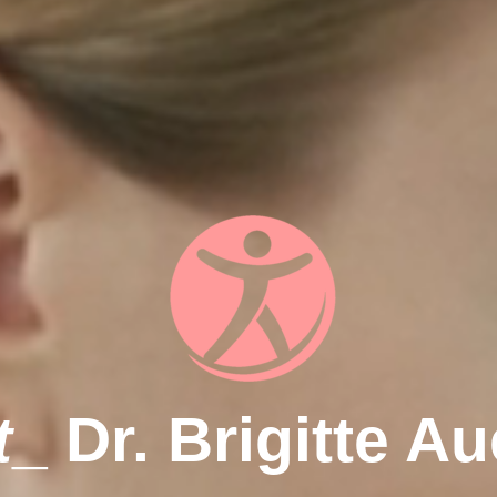
t
_ Dr. Brigitte A