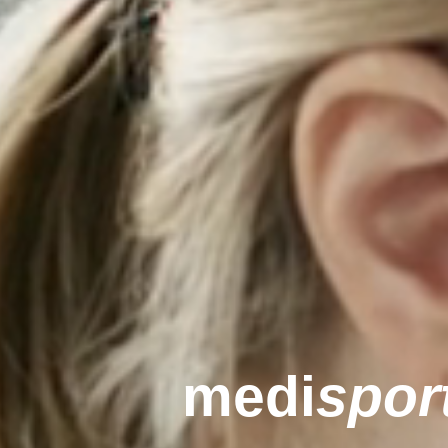
medi
spor